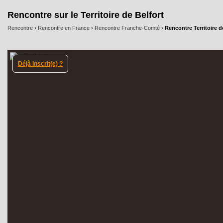
Rencontre sur le Territoire de Belfort
Rencontre
›
Rencontre en France
›
Rencontre Franche-Comté
›
Rencontre Territoire d
Déjà inscrit(e) ?