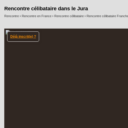
Rencontre célibataire dans le Jura
Rencontre
›
Rencontre en France
›
Rencontre célibataire
›
Rencontre célibataire Franc
Déjà inscrit(e) ?