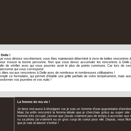
Delle !
que vous désirez secrètement, vous êtes maintenant déterminé à vivre de belles rencontres à 
ce pour trouver la bonne personne. Non que vous devez accumuler les rencontres à Delle p
s afin de vérifier avec qui vous pourriez avoir le plus de points communs. Car lors de ce
 personne qui vous correspond.
 dites oui aux rencontres à Delle avec de nombreux et nombreuses célibataires !
remplir ce formulaire, qui permet d'établir une grille parfaite de votre tempérament, mais au
ansformer vos journées et vos nuits !
La femme de ma vie !
Je tiens moi aussi à témoigner car je suis un homme d'une quarantaine d'années,
Mais j'ai enfin rencontré la femme idéale que je cherchais grâce au super sit
homme très occupé, j'avoue que j'avais vraiment peu de temps à accorder aux 
vu sa photo j'ai vraiment eu un gros coup de coeur pour elle. Depuis, nous filo
que je vais la laisser s'enfuir !