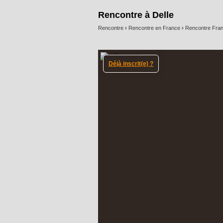
Rencontre à Delle
Rencontre
›
Rencontre en France
›
Rencontre Fra
Déjà inscrit(e) ?