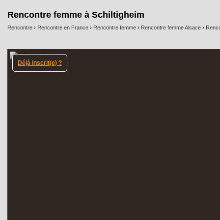
Rencontre femme à Schiltigheim
Rencontre
›
Rencontre en France
›
Rencontre femme
›
Rencontre femme Alsace
›
Renco
Déjà inscrit(e) ?