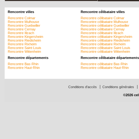
Rencontre villes
Rencontre célibataire villes
Rencontre Colmar
Rencontre célibataire Colmar
Rencontre Mulhouse
Rencontre célibataire Mulhouse
Rencontre Guebwiller
Rencontre célibataire Guebwiller
Rencontre Cernay
Rencontre célibataire Cernay
Rencontre Illzach
Rencontre célibataire Illzach
Rencontre Kingersheim
Rencontre célibataire Kingersheim
Rencontre Riedisheim
Rencontre célibataire Riedisheim
Rencontre Rixheim
Rencontre célibataire Rixheim
Rencontre Saint-Louis
Rencontre célibataire Saint-Louis
Rencontre Wittenheim
Rencontre célibataire Wittenheim
Rencontre départements
Rencontre célibataire départements
Rencontre Bas-Rhin
Rencontre célibataire Bas-Rhin
Rencontre Haut-Rhin
Rencontre célibataire Haut-Rhin
Conditions d'accès
Conditions générales
©2026 cel