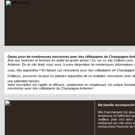
Optez pour de nombreuses rencontres avec des célibataires de Champagne-Ar
Avis aux hommes et femmes en quête du grand amour ! Ici, sur ce site Celibest.com, 
Ardenne. En un clin doeil, vous avez à votre disposition de nombreuses informations
vous, dès aujourdhui ? En faisant ces rencontres avec des célibataires de Champagne
D'ailleurs, personne ne peut se plaindre aujourdhui de ce multiples rencontres avec
une splendide histoire.
Votre inscription est rapide et efficace, simplement en remplissant cet unique formu
rencontres avec des célibataires de Champagne-Ardenne !
Ma famille recomposée
Moi franchement j'ai deu
tendresse et l'affection 
meilleur pote m'a alors
séduisant est vite venu v
recherchent l'homme de leu