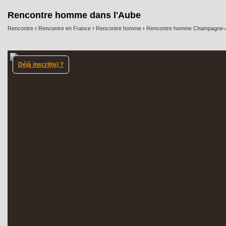
Rencontre homme dans l'Aube
Rencontre
›
Rencontre en France
›
Rencontre homme
›
Rencontre homme Champagne-
Déjà inscrit(e) ?