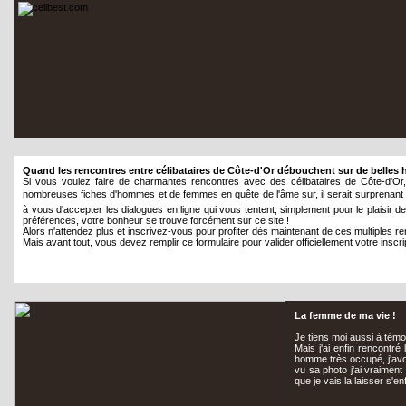
Quand les rencontres entre célibataires de Côte-d'Or débouchent sur de belles h
Si vous voulez faire de charmantes rencontres avec des célibataires de Côte-d'Or, 
nombreuses fiches d'hommes et de femmes en quête de l'âme sur, il serait surprenant q
à vous d'accepter les dialogues en ligne qui vous tentent, simplement pour le plaisir 
préférences, votre bonheur se trouve forcément sur ce site !
Alors n'attendez plus et inscrivez-vous pour profiter dès maintenant de ces multiples re
Mais avant tout, vous devez remplir ce formulaire pour valider officiellement votre insc
La femme de ma vie !
Je tiens moi aussi à témo
Mais j'ai enfin rencontr
homme très occupé, j'avo
vu sa photo j'ai vraiment
que je vais la laisser s'enf