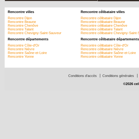
Rencontre villes
Rencontre célibataire villes
Rencontre Dijon
Rencontre célibataire Dijon
Rencontre Beaune
Rencontre célibataire Beaune
Rencontre Chenôve
Rencontre célibataire Chenôve
Rencontre Talant
Rencontre célibataire Talant
Rencontre Chevigny-Saint-Sauveur
Rencontre célibataire Chevigny-Saint
Rencontre départements
Rencontre célibataire départements
Rencontre Côte-d'Or
Rencontre célibataire Côte-d'Or
Rencontre Nièvre
Rencontre célibataire Nièvre
Rencontre Saône-et-Loire
Rencontre célibataire Saône-et-Loire
Rencontre Yonne
Rencontre célibataire Yonne
Conditions d'accès
Conditions générales
©2026 cel